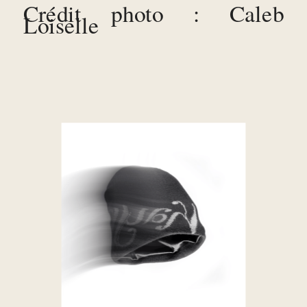
Crédit photo : Caleb 
Loiselle